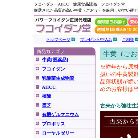
フコイダン・AHCC・健康食品販売 フコイダン堂
厳選された品質の高い牛黄（ごおう）を服用しやすい硬カ
トップページ
プレゼント申込み
ご相談
牛黄（ごお
牛黄[医薬品]
※昨年から原
フコイダン
扱いの牛黄製
乳酸菌生成物質
品薄状態が続
AHCC
めのお客様は
核酸
霊芝
古来から強壮生
有機ゲルマニウム
プロポリス
ローヤルゼリー