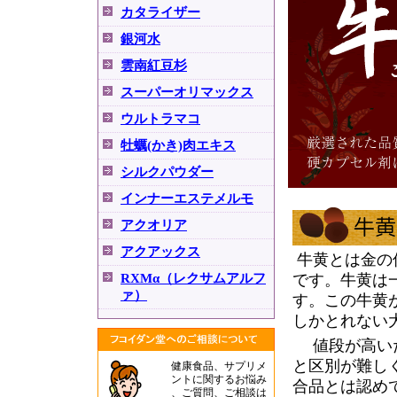
カタライザー
銀河水
雲南紅豆杉
スーパーオリマックス
ウルトラマコ
牡蠣(かき)肉エキス
シルクパウダー
インナーエステメルモ
アクオリア
アクアックス
牛黄とは金の
RXMα（レクサムアルフ
です。牛黄は
ァ）
す。この牛黄
しかとれない
値段が高いた
と区別が難し
健康食品、サプリメ
ントに関するお悩み
合品とは認めて
、ご質問、ご相談は