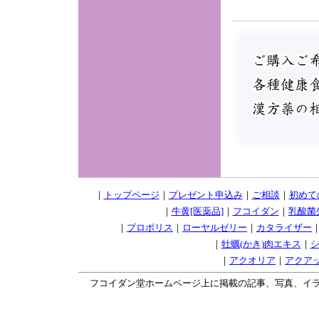
｜
トップページ
｜
プレゼント申込み
｜
ご相談
｜
初めて
｜
牛黄[医薬品]
｜
フコイダン
｜
乳酸菌
｜
プロポリス
｜
ローヤルゼリー
｜
カタライザー
｜
牡蠣(かき)肉エキス
｜
｜
アクオリア
｜
アクア
フコイダン堂ホームページ上に掲載の記事、写真、イラスト等の無