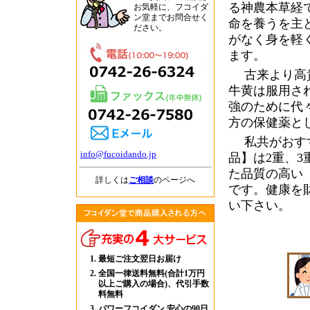
る神農本草経
お気軽に、フコイダ
ン堂までお問合せく
命を養うを主
ださい。
がなく身を軽
ます。
古来より高貴
牛黄は服用さ
強のために代
方の保健薬と
私共がおすす
info@fucoidando.jp
品】は2重、
た品質の高い
詳しくは
ご相談
のページへ
です。健康を
い下さい。
最短ご注文翌日お届け
全国一律送料無料(合計1万円
以上ご購入の場合)、代引手数
料無料
パワーフコイダン 安心の90日