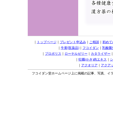
｜
トップページ
｜
プレゼント申込み
｜
ご相談
｜
初めて
｜
牛黄[医薬品]
｜
フコイダン
｜
乳酸菌
｜
プロポリス
｜
ローヤルゼリー
｜
カタライザー
｜
牡蠣(かき)肉エキス
｜
｜
アクオリア
｜
アクア
フコイダン堂ホームページ上に掲載の記事、写真、イラスト等の無