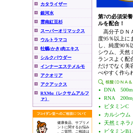
カタライザー
銀河水
第7の必須栄養
雲南紅豆杉
ルを配合！
スーパーオリマックス
高分子ＤＮＡ
度95％以上
ウルトラマコ
し、純度90
牡蠣(かき)肉エキス
シウム、天然
シルクパウダー
ランスよく配
だけでなく美
インナーエステメルモ
べやすく作ら
アクオリア
アクアックス
DNA 500m
RXMα（レクサムアルフ
RNA 200m
ァ）
ビタミンC 8
カルシウム 
天然ミネラル
健康食品、サプリメ
ントに関するお悩み
ビタミンB1
、ご質問、ご相談は