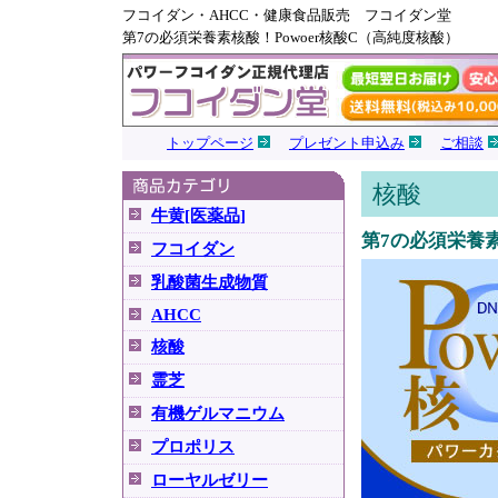
フコイダン・AHCC・健康食品販売 フコイダン堂
第7の必須栄養素核酸！Powoer核酸C（高純度核酸）
トップページ
プレゼント申込み
ご相談
核酸
牛黄[医薬品]
第7の必須栄養素
フコイダン
乳酸菌生成物質
AHCC
核酸
霊芝
有機ゲルマニウム
プロポリス
ローヤルゼリー