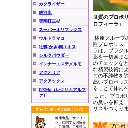
カタライザー
銀河水
良質のプロポ
雲南紅豆杉
ロフィーラ」
スーパーオリマックス
林原グループ
ウルトラマコ
性プロポリス
牡蠣(かき)肉エキス
ラは、ブラジ
シルクパウダー
薬を一切含ま
のチェックな
インナーエステメルモ
な精製技術に
アクオリア
どの不純物を
アクアックス
高いプロポリ
ることで体内
RXMα（レクサムアルフ
ァ）
また、プロポ
の臭いを抑え
リスをつくり
健康食品、サプリメ
ントに関するお悩み
、ご質問、ご相談は