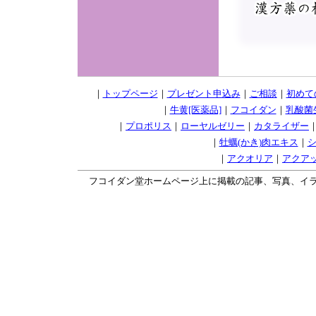
｜
トップページ
｜
プレゼント申込み
｜
ご相談
｜
初めて
｜
牛黄[医薬品]
｜
フコイダン
｜
乳酸菌
｜
プロポリス
｜
ローヤルゼリー
｜
カタライザー
｜
牡蠣(かき)肉エキス
｜
｜
アクオリア
｜
アクア
フコイダン堂ホームページ上に掲載の記事、写真、イラスト等の無