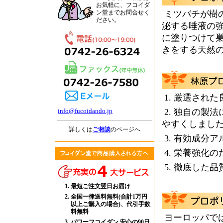
お気軽に、フコイダ
ン堂までお問合せく
ミツバチが樹
ださい。
泌する唾液の
に塗りつけて
きをする天然
1. 厳選さ
info@fucoidando.jp
2. 独自の
やすくしまし
詳しくは
ご相談
のページへ
3. 有効成分
4. 栄養強化
5. 徹底した
最短ご注文翌日お届け
全国一律送料無料(合計1万円
以上ご購入の場合)、代引手数
料無料
ヨーロッパでは
パワーフコイダン 安心の90日