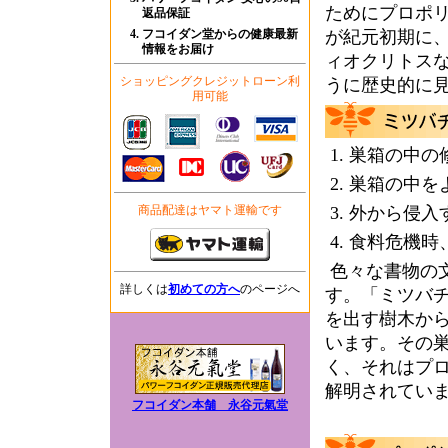
ためにプロポ
返品保証
フコイダン堂からの健康最新
が紀元初期に
情報をお届け
ィオクリトス
ショッピングクレジットローン利
うに歴史的に
用可能
1. 巣箱の中
2. 巣箱の中
商品配達はヤマト運輸です
3. 外から侵
4. 食料危機
色々な書物の
詳しくは
初めての方へ
のページへ
す。「ミツバ
を出す樹木か
います。その
く、それはプ
解明されてい
フコイダン本舗 永谷元氣堂