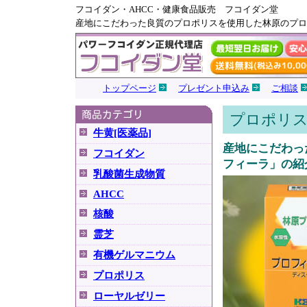
フコイダン・AHCC・健康食品販売 フコイダン堂
産地にこだわった良質のプロポリスを使用した林原のプロ
トップページ
プレゼント申込み
ご相談
プロポリ
牛黄[医薬品]
産地にこだわっ
フコイダン
フィーラ」の紹
乳酸菌生成物質
AHCC
核酸
霊芝
有機ゲルマニウム
プロポリス
ローヤルゼリー