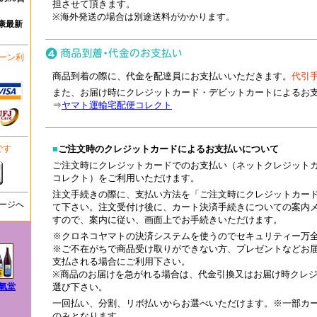
担させて頂きます。
※海外発送の場合は別途送料がかかります。
康最新
ーン利
商品到着の際に、代金を配達員にお支払いいただきます。
代引
また、お届け時にクレジットカード・デビットカートによるお
⇒
ヤマト運輸宅配便コレクト
です
■
ご注文時のクレジットカードによるお支払いについて
ご注文時にクレジットカードでのお支払い（ネットクレジットカ
コレクト）をご利用いただけます。
注文手続きの際に、支払い方法を「ご注文時にクレジットカー
ージへ
て下さい。注文受付け後に、カート決済手続きについての案内
すので、案内に従い、画面上でお手続きいただけます。
※クロネコヤマトの決済システムを使うのでセキュリティー万
※ご不在がちで商品受け取りができない方、プレゼントなどお届
支払される場合にご利用下さい。
※商品のお届けを急がれる場合は、代金引換又はお届け時クレ
氣堂
選び下さい。
一回払い、分割、リボ払いからお選べいただけます。※一部カ
のみとなります。