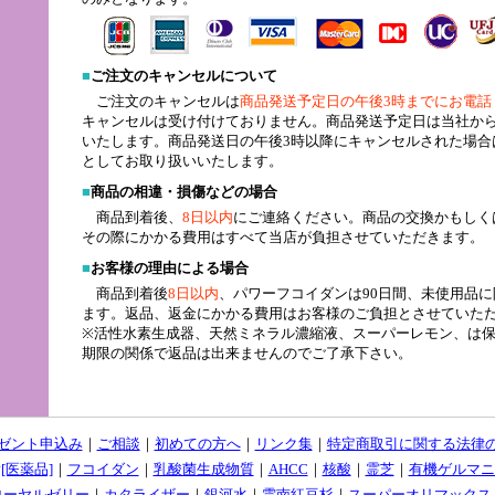
■
ご注文のキャンセルについて
ご注文のキャンセルは
商品発送予定日の午後3時までにお電話
キャンセルは受け付けておりません。商品発送予定日は当社から
いたします。商品発送日の午後3時以降にキャンセルされた場合
としてお取り扱いいたします。
■
商品の相違・損傷などの場合
商品到着後、
8日以内
にご連絡ください。商品の交換かもしく
その際にかかる費用はすべて当店が負担させていただきます。
■
お客様の理由による場合
商品到着後
8日以内
、パワーフコイダンは90日間、未使用品に
ます。返品、返金にかかる費用はお客様のご負担とさせていた
※活性水素生成器、天然ミネラル濃縮液、スーパーレモン、は保
期限の関係で返品は出来ませんのでご了承下さい。
ゼント申込み
｜
ご相談
｜
初めての方へ
｜
リンク集
｜
特定商取引に関する法律
[医薬品]
｜
フコイダン
｜
乳酸菌生成物質
｜
AHCC
｜
核酸
｜
霊芝
｜
有機ゲルマニ
ローヤルゼリー
｜
カタライザー
｜
銀河水
｜
雲南紅豆杉
｜
スーパーオリマックス