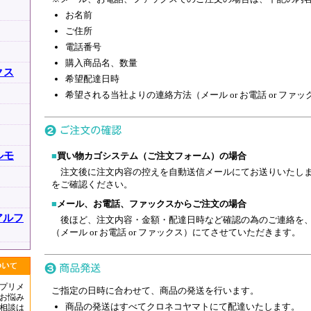
お名前
ご住所
電話番号
購入商品名、数量
クス
希望配達日時
希望される当社よりの連絡方法（メール or お電話 or ファッ
ルモ
■
買い物カゴシステム（ご注文フォーム）の場合
注文後に注文内容の控えを自動送信メールにてお送りいたしま
をご確認ください。
■
メール、お電話、ファックスからご注文の場合
アルフ
後ほど、注文内容・金額・配達日時など確認の為のご連絡を、
（メール or お電話 or ファックス）にてさせていただきます。
プリメ
ご指定の日時に合わせて、商品の発送を行います。
お悩み
商品の発送はすべてクロネコヤマトにて配達いたします。
相談は