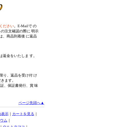
ください
。E-Mailで の
の注文確認の際に 明示
は、商品到着後 に返品
は返金をいたしま す。
限り、返品を受け付 け
だきます。
証、保証書発行、賞 味
ページ先頭へ▲
の表示
｜
カートを見る
｜
ウム
｜
｜
ウルトラマコ
｜