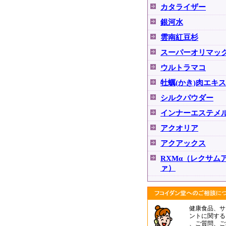
カタライザー
銀河水
雲南紅豆杉
スーパーオリマッ
ウルトラマコ
牡蠣(かき)肉エキス
シルクパウダー
インナーエステメ
アクオリア
アクアックス
RXMα（レクサム
ァ）
健康食品、サ
ントに関する
、ご質問、ご