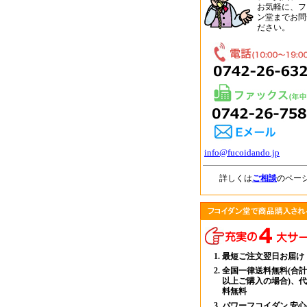
お気軽に、フ
ン堂までお問
ださい。
info@fucoidando.jp
詳しくは
ご相談
のペー
最短ご注文翌日お届け
全国一律送料無料(合計
以上ご購入の場合)、
料無料
パワーフコイダン 安心