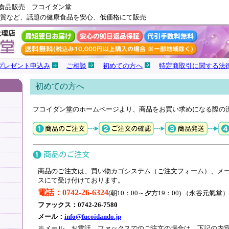
康食品販売 フコイダン堂
質など、話題の健康食品を安心、低価格にて販売
プレゼント申込み
ご相談
初めての方へ
特定商取引に関する法
初めての方へ
フコイダン堂のホームページより、商品をお買い求めになる際の
商品のご注文は、買い物カゴシステム（ご注文フォーム）、メ
スにて受け付けております。
電話：0742-26-6324
(朝10：00～夕方19：00) （永谷元氣堂）
ファックス：0742-26-7580
メール：
info@fucoidando.jp
※メール、お電話、ファックスでのご注文の場合は、下記の内