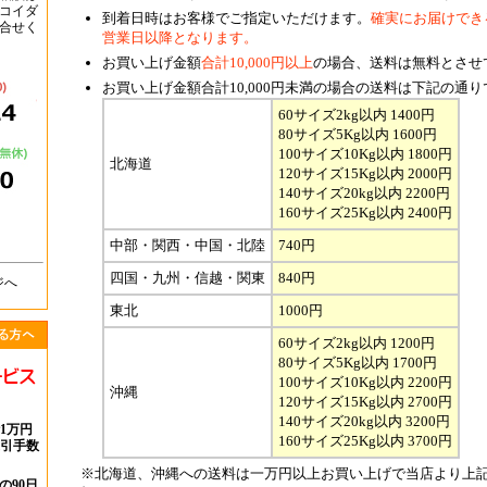
コイダ
到着日時はお客様でご指定いただけます。
確実にお届けでき
合せく
営業日以降となります。
お買い上げ金額
合計10,000円以上
の場合、送料は無料とさせ
お買い上げ金額合計10,000円未満の場合の送料は下記の通り
60サイズ2kg以内 1400円
80サイズ5Kg以内 1600円
100サイズ10Kg以内 1800円
北海道
120サイズ15Kg以内 2000円
140サイズ20kg以内 2200円
160サイズ25Kg以内 2400円
中部・関西・中国・北陸
740円
四国・九州・信越・関東
840円
ジへ
東北
1000円
60サイズ2kg以内 1200円
80サイズ5Kg以内 1700円
100サイズ10Kg以内 2200円
沖縄
120サイズ15Kg以内 2700円
140サイズ20kg以内 3200円
1万円
160サイズ25Kg以内 3700円
代引手数
※北海道、沖縄への送料は一万円以上お買い上げで当店より上記
の90日